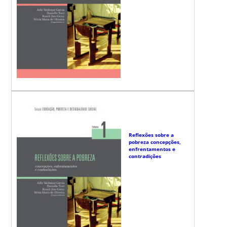
Reflexões sobre a
pobreza concepções,
enfrentamentos e
contradições