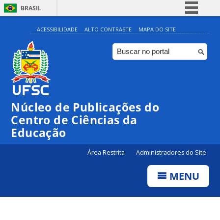
BRASIL
Simplifique!
ACESSIBILIDADE
ALTO CONTRASTE
MAPA DO SITE
Comunica BR
Participe
Acesso à informação
Legislação
Núcleo de Publicações do
Canais
Centro de Ciências da
Educação
Área Restrita
Administradores do Site
MENU