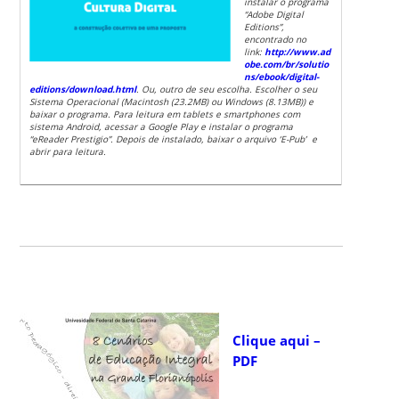
instalar o programa
“
Adobe
Digital
Editions”,
encontrado no
link:
http://www.
ad
obe
.com/br/solutio
ns/ebook/digital-
editions/download.html
. Ou, outro de seu escolha.
Escolher o seu
Sistema Operacional (Macintosh (23.2MB) ou Windows (8.13MB)) e
baixar o programa. P
ara leitura em tablets e smartphones com
sistema Android, acessar a Google Play e instalar o programa
“eReader Prestigio”. Depois de instalado, baixar o arquivo ‘E-Pub’ e
abrir para leitura.
Clique aqui –
PDF