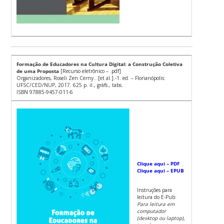
Formação de Educadores na Cultura Digital: a Construção Coletiva
de uma Proposta
[Recurso eletrônico – .pdf]
Organizadores, Roseli Zen Cerny…[et al.].-1. ed. – Florianópolis:
UFSC/CED/NUP, 2017. 625 p. il., gráfs., tabs.
ISBN 97885-9457-011-6
Clique aqui – PDF
Clique aqui – EPUB
Instruções para
leitura do E-Pub:
Para leitura em
computador
(desktop ou laptop),