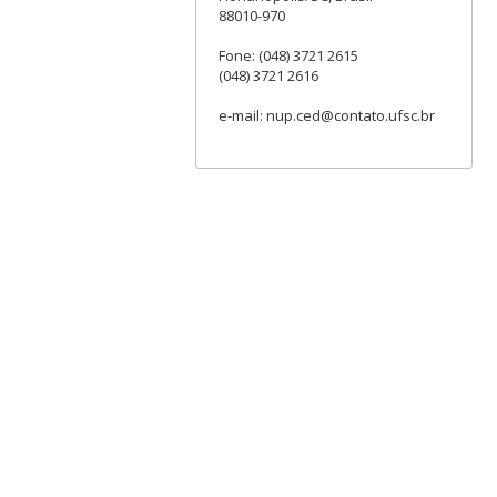
88010-970
Fone: (048) 3721 2615
(048) 3721 2616
e-mail: nup.ced@contato.ufsc.br